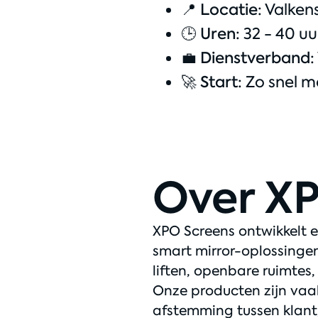
📍
Locatie:
Valken
🕒
Uren:
32 - 40 uu
💼
Dienstverband:
🚀
Start:
Zo snel m
Over X
XPO Screens ontwikkelt 
smart mirror-oplossinge
liften, openbare ruimtes,
Onze producten zijn va
afstemming tussen klant,