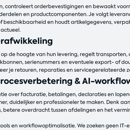
n, controleert orderbevestigingen en bewaakt voo
nderdelen en productcomponenten. Je volgt leveranci
 of beschikbaarheid en houdt artikelgegevens, verpak
 actueel.
erafwikkeling
 op de hoogte van hun levering, regelt transporten,
akbonnen, serienummers en eventuele export- of 
eer je retouren, reparaties en servicegerelateerde 
procesverbetering & AI-workflo
tie over facturatie, betalingen, declaraties en lop
r, duidelijker en professioneler te maken. Denk aa
es, betere overdracht tussen afdelingen en het ver
tools en workflowoptimalisatie. We zoeken geen IT-er