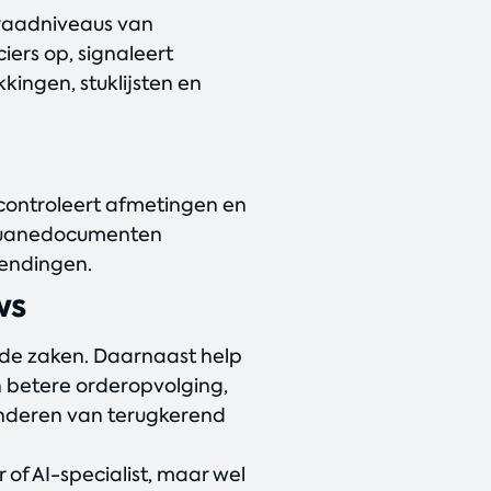
rraadniveaus van
ers op, signaleert
kingen, stuklijsten en
 controleert afmetingen en
douanedocumenten
zendingen.
ws
ende zaken. Daarnaast help
n betere orderopvolging,
minderen van terugkerend
 of AI-specialist, maar wel