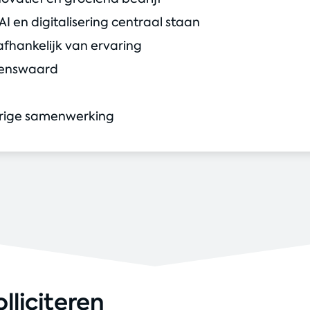
 en digitalisering centraal staan
afhankelijk van ervaring
lkenswaard
urige samenwerking
olliciteren