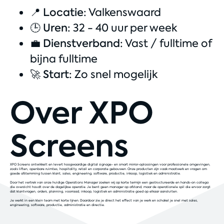
📍
Locatie:
Valkenswaard
🕒
Uren:
32 - 40 uur per week
💼
Dienstverband:
Vast / fulltime of
bijna fulltime
🚀
Start:
Zo snel mogelijk
Over XPO
Screens
XPO Screens ontwikkelt en levert hoogwaardige digital signage- en smart mirror-oplossingen voor professionele omgevingen,
zoals liften, openbare ruimtes, hospitality, retail en corporate gebouwen. Onze producten zijn vaak maatwerk en vragen om
goede afstemming tussen klant, sales, engineering, software, productie, inkoop, logistiek en administratie.
Door het vertrek van onze huidige Operations Manager zoeken wij op korte termijn een gestructureerde en hands-on collega
die overzicht houdt over de dagelijkse operatie. Je bent geen manager op afstand, maar de operationele spil die ervoor zorgt
dat klantvragen, orders, planning, voorraad, inkoop, logistiek en administratie goed op elkaar aansluiten.
Je werkt in een klein team met korte lijnen. Daardoor zie je direct het effect van je werk en schakel je snel met sales,
engineering, software, productie, administratie en directie.