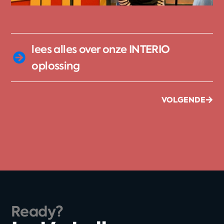
lees alles over onze INTERIO
oplossing
VOLGENDE
Ready?