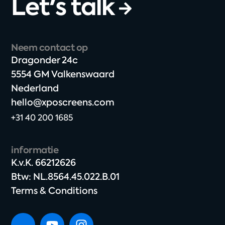
Let's talk
Neem contact op
Dragonder 24c​
5554 GM Valkenswaard​
Nederland
hello@xposcreens.com
+31 40 200 1685
informatie
K.v.K. 66212626​
Btw: NL.8564.45.022.B.01
Terms & Conditions