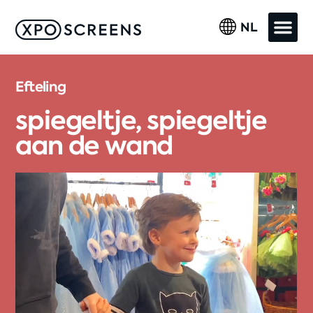
NL
Efteling
spiegeltje, spiegeltje
aan de wand