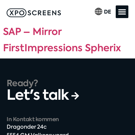
DE
SAP – Mirror
FirstImpressions Spherix
Ready?
Let's talk
In Kontakt kommen
Dragonder 24c​