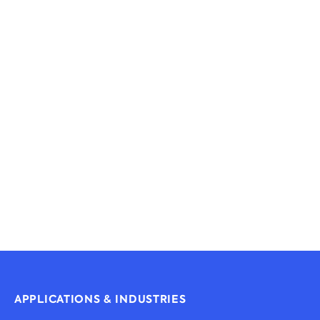
richtige Lösung
Unsere Angebote ermöglichen es Kunden,
digitale Bildschirme an wirkungsvollen
Standorten zu platzieren. Alle Produkte
werden intern entwickelt und können auf Ihre
spezifischen Bedürfnisse zugeschnitten
werden.
Alle Lösungen anzeigen
APPLICATIONS & INDUSTRIES